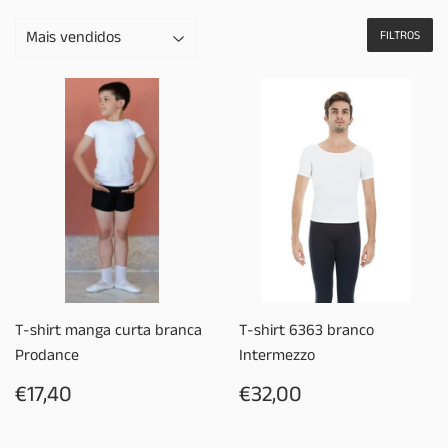
FILTROS
T-shirt manga curta branca
T-shirt 6363 branco
Prodance
Intermezzo
PREÇO
€17,40
PREÇO
€32,00
€17,40
€32,00
NORMAL
NORMAL