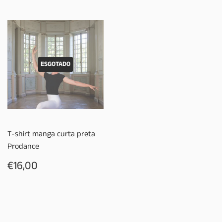
ESGOTADO
T-shirt manga curta preta
Prodance
PREÇO
€16,00
€16,00
NORMAL