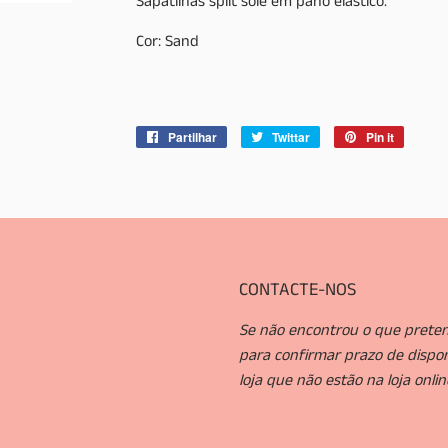
Sapatilhas split sole em pano elástico.
Cor: Sand
Partilhar
Partilhe
Twittar
Twittar
Pin it
Adicion
no
no
no
Facebook
Twitter
Pinteres
CONTACTE-NOS
Se não encontrou o que preten
para confirmar prazo de dispo
loja que não estão na loja onlin